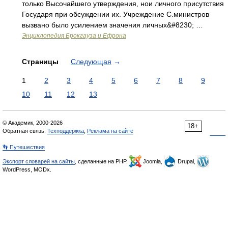
только Высочайшего утверждения, нои личного присутствия
Государя при обсуждении их. Учреждение С.министров
вызвано было усилением значения личных&#8230; …
Энциклопедия Брокгауза и Ефрона
Страницы
Следующая
→
1
2
3
4
5
6
7
8
9
10
11
12
13
© Академик, 2000-2026
18+
Обратная связь:
Техподдержка
,
Реклама на сайте
👣 Путешествия
Экспорт словарей на сайты
, сделанные на PHP,
Joomla,
Drupal,
WordPress, MODx.