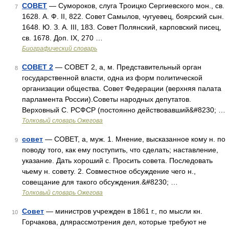
СОВЕТ
— Сумороков, слуга Троицко Сергиевского мон., св.
7
1628. А. Ф. II, 822. Совет Самылов, чугуевец, боярский сын.
1648. Ю. З. А. III, 183. Совет Полянский, карповский писец,
св. 1678. Доп. IX, 270 …
Биографический словарь
СОВЕТ 2
— СОВЕТ 2, а, м. Представительный орган
8
государственной власти, одна из форм политической
организации общества. Совет Федерации (верхняя палата
парламента России).Советы народных депутатов.
Верховный С. РСФСР (постоянно действовавший&#8230; …
Толковый словарь Ожегова
совет
— СОВЕТ, а, муж. 1. Мнение, высказанное кому н. по
9
поводу того, как ему поступить, что сделать; наставление,
указание. Дать хороший с. Просить совета. Последовать
чьему н. совету. 2. Совместное обсуждение чего н.,
совещание для такого обсуждения.&#8230; …
Толковый словарь Ожегова
Совет
— министров учрежден в 1861 г., по мысли кн.
10
Горчакова, длярассмотрения дел, которые требуют не