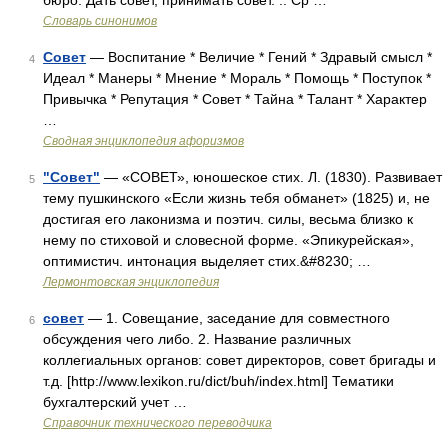
бюро. Дать совет, принимать совет. .. Ср …
Словарь синонимов
Совет
— Воспитание * Величие * Гений * Здравый смысл *
4
Идеал * Манеры * Мнение * Мораль * Помощь * Поступок *
Привычка * Репутация * Совет * Тайна * Талант * Характер
…
Сводная энциклопедия афоризмов
"Совет"
— «СОВЕТ», юношеское стих. Л. (1830). Развивает
5
тему пушкинского «Если жизнь тебя обманет» (1825) и, не
достигая его лаконизма и поэтич. силы, весьма близко к
нему по стиховой и словесной форме. «Эпикурейская»,
оптимистич. интонация выделяет стих.&#8230; …
Лермонтовская энциклопедия
совет
— 1. Совещание, заседание для совместного
6
обсуждения чего либо. 2. Название различных
коллегиальных органов: совет директоров, совет бригады и
т.д. [http://www.lexikon.ru/dict/buh/index.html] Тематики
бухгалтерский учет …
Справочник технического переводчика